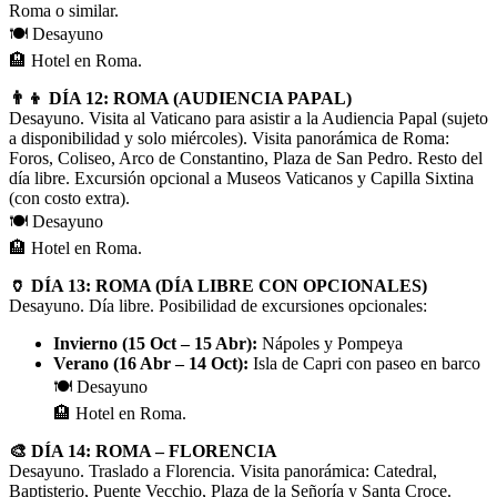
Roma o similar.
🍽️ Desayuno
🏨 Hotel en Roma.
👨‍👦 DÍA 12: ROMA (AUDIENCIA PAPAL)
Desayuno. Visita al Vaticano para asistir a la Audiencia Papal (sujeto
a disponibilidad y solo miércoles). Visita panorámica de Roma:
Foros, Coliseo, Arco de Constantino, Plaza de San Pedro. Resto del
día libre. Excursión opcional a Museos Vaticanos y Capilla Sixtina
(con costo extra).
🍽️ Desayuno
🏨 Hotel en Roma.
🏺 DÍA 13: ROMA (DÍA LIBRE CON OPCIONALES)
Desayuno. Día libre. Posibilidad de excursiones opcionales:
Invierno (15 Oct – 15 Abr):
Nápoles y Pompeya
Verano (16 Abr – 14 Oct):
Isla de Capri con paseo en barco
🍽️ Desayuno
🏨 Hotel en Roma.
🎨 DÍA 14: ROMA – FLORENCIA
Desayuno. Traslado a Florencia. Visita panorámica: Catedral,
Baptisterio, Puente Vecchio, Plaza de la Señoría y Santa Croce.