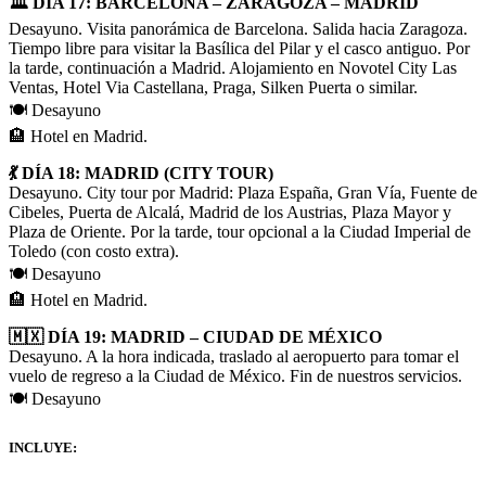
🏛️ DÍA 17: BARCELONA – ZARAGOZA – MADRID
Desayuno. Visita panorámica de Barcelona. Salida hacia Zaragoza.
Tiempo libre para visitar la Basílica del Pilar y el casco antiguo. Por
la tarde, continuación a Madrid. Alojamiento en Novotel City Las
Ventas, Hotel Via Castellana, Praga, Silken Puerta o similar.
🍽️ Desayuno
🏨 Hotel en Madrid.
💃 DÍA 18: MADRID (CITY TOUR)
Desayuno. City tour por Madrid: Plaza España, Gran Vía, Fuente de
Cibeles, Puerta de Alcalá, Madrid de los Austrias, Plaza Mayor y
Plaza de Oriente. Por la tarde, tour opcional a la Ciudad Imperial de
Toledo (con costo extra).
🍽️ Desayuno
🏨 Hotel en Madrid.
🇲🇽 DÍA 19: MADRID – CIUDAD DE MÉXICO
Desayuno. A la hora indicada, traslado al aeropuerto para tomar el
vuelo de regreso a la Ciudad de México. Fin de nuestros servicios.
🍽️ Desayuno
INCLUYE: