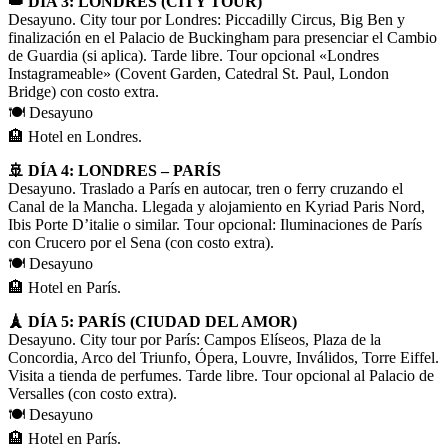
👑 DÍA 3: LONDRES (CITY TOUR)
Desayuno. City tour por Londres: Piccadilly Circus, Big Ben y
finalización en el Palacio de Buckingham para presenciar el Cambio
de Guardia (si aplica). Tarde libre. Tour opcional «Londres
Instagrameable» (Covent Garden, Catedral St. Paul, London
Bridge) con costo extra.
🍽️ Desayuno
🏨 Hotel en Londres.
🚢 DÍA 4: LONDRES – PARÍS
Desayuno. Traslado a París en autocar, tren o ferry cruzando el
Canal de la Mancha. Llegada y alojamiento en Kyriad Paris Nord,
Ibis Porte D’italie o similar. Tour opcional: Iluminaciones de París
con Crucero por el Sena (con costo extra).
🍽️ Desayuno
🏨 Hotel en París.
🗼 DÍA 5: PARÍS (CIUDAD DEL AMOR)
Desayuno. City tour por París: Campos Elíseos, Plaza de la
Concordia, Arco del Triunfo, Ópera, Louvre, Inválidos, Torre Eiffel.
Visita a tienda de perfumes. Tarde libre. Tour opcional al Palacio de
Versalles (con costo extra).
🍽️ Desayuno
🏨 Hotel en París.