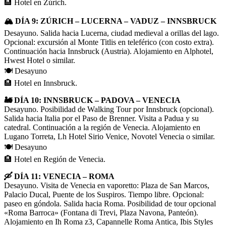
🏨 Hotel en Zúrich.
🏔️ DÍA 9: ZÚRICH – LUCERNA – VADUZ – INNSBRUCK
Desayuno. Salida hacia Lucerna, ciudad medieval a orillas del lago.
Opcional: excursión al Monte Titlis en teleférico (con costo extra).
Continuación hacia Innsbruck (Austria). Alojamiento en Alphotel,
Hwest Hotel o similar.
🍽️ Desayuno
🏨 Hotel en Innsbruck.
🚂 DÍA 10: INNSBRUCK – PADOVA – VENECIA
Desayuno. Posibilidad de Walking Tour por Innsbruck (opcional).
Salida hacia Italia por el Paso de Brenner. Visita a Padua y su
catedral. Continuación a la región de Venecia. Alojamiento en
Lugano Torreta, Lh Hotel Sirio Venice, Novotel Venecia o similar.
🍽️ Desayuno
🏨 Hotel en Región de Venecia.
🛶 DÍA 11: VENECIA – ROMA
Desayuno. Visita de Venecia en vaporetto: Plaza de San Marcos,
Palacio Ducal, Puente de los Suspiros. Tiempo libre. Opcional:
paseo en góndola. Salida hacia Roma. Posibilidad de tour opcional
«Roma Barroca» (Fontana di Trevi, Plaza Navona, Panteón).
Alojamiento en Ih Roma z3, Capannelle Roma Antica, Ibis Styles