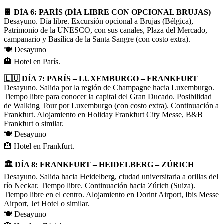
🍫 DÍA 6: PARÍS (DÍA LIBRE CON OPCIONAL BRUJAS)
Desayuno. Día libre. Excursión opcional a Brujas (Bélgica),
Patrimonio de la UNESCO, con sus canales, Plaza del Mercado,
campanario y Basílica de la Santa Sangre (con costo extra).
🍽️ Desayuno
🏨 Hotel en París.
🇱🇺 DÍA 7: PARÍS – LUXEMBURGO – FRANKFURT
Desayuno. Salida por la región de Champagne hacia Luxemburgo.
Tiempo libre para conocer la capital del Gran Ducado. Posibilidad
de Walking Tour por Luxemburgo (con costo extra). Continuación a
Frankfurt. Alojamiento en Holiday Frankfurt City Messe, B&B
Frankfurt o similar.
🍽️ Desayuno
🏨 Hotel en Frankfurt.
🏛️ DÍA 8: FRANKFURT – HEIDELBERG – ZÚRICH
Desayuno. Salida hacia Heidelberg, ciudad universitaria a orillas del
río Neckar. Tiempo libre. Continuación hacia Zúrich (Suiza).
Tiempo libre en el centro. Alojamiento en Dorint Airport, Ibis Messe
Airport, Jet Hotel o similar.
🍽️ Desayuno