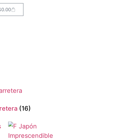
$
0.00
retera
(16)