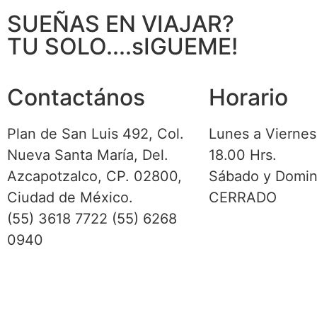
SUEÑAS EN VIAJAR?
TU SOLO....sIGUEME!
Contactános
Horario
Plan de San Luis 492, Col.
Lunes a Viernes
Nueva Santa María, Del.
18.00 Hrs.
Azcapotzalco, CP. 02800,
Sábado y Domi
Ciudad de México.
CERRADO
(55) 3618 7722 (55) 6268
0940
© Derechos Reservados Sigueme Operadora
Digital y Sistemas